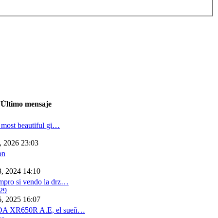
Último mensaje
s most beautiful gi…
, 2026 23:03
on
3, 2024 14:10
mpro si vendo la drz…
29
6, 2025 16:07
A XR650R A.E, el sueñ…