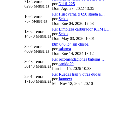
713 Temas
por
Nikila225
6295 Mensajes
Dom Ago 28, 2022 13:35
Re: Husqvarna tr 650 strada a…
109 Temas
por
Sebas
757 Mensajes
Dom Ene 04, 2026 17:53
Re: Limpieza carburador KTM E…
1302 Temas
por
Sebas
14870 Mensajes
Dom May 03, 2026 10:01
ktm 640 lc4 sin chispa
390 Temas
por
salarma
4609 Mensajes
Dom Ene 14, 2024 18:12
Re: recomendaciones baterias …
3058 Temas
por
canido29
30143 Mensajes
Lun Jun 15, 2026 10:33
Re: Ruedas trail y otras dudas
2201 Temas
por
Jaumext
17163 Mensajes
Mar Nov 18, 2025 20:10