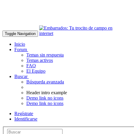
Toggle Navigation
Inicio
Forum
Temas sin respuesta
Temas activos
FAQ
El Equipo
Buscar
Búsqueda avanzada
Header intro example
Demo link no icons
Demo link no icons
Regístrate
Identificarse