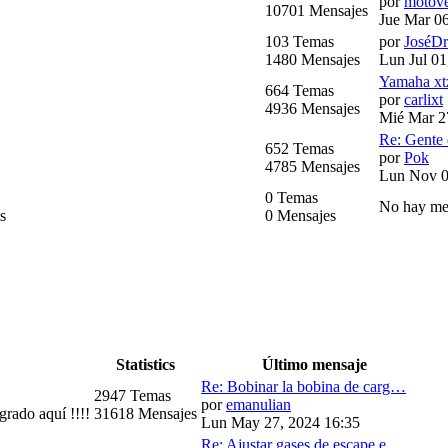
por
motov
10701 Mensajes
Jue Mar 06
103 Temas
por
JoséDr
1480 Mensajes
Lun Jul 01
Yamaha xt
664 Temas
por
carlixt
4936 Mensajes
Mié Mar 2
Re: Gente
652 Temas
por
Pok
4785 Mensajes
Lun Nov 0
0 Temas
No hay me
s
0 Mensajes
Statistics
Último mensaje
Re: Bobinar la bobina de carg…
2947 Temas
por
emanulian
grado aquí !!!!
31618 Mensajes
Lun May 27, 2024 16:35
Re: Ajustar gases de escape e…