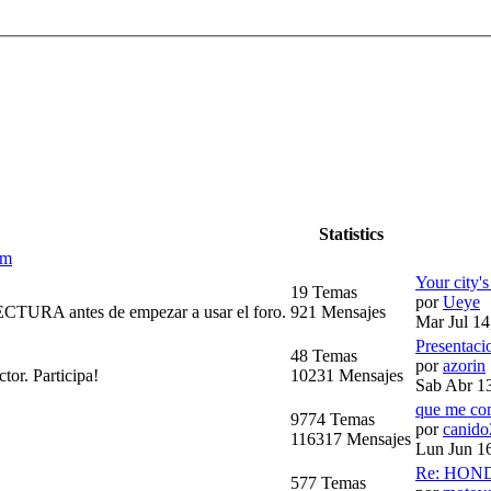
Statistics
om
Your city'
19 Temas
por
Ueye
CTURA antes de empezar a usar el foro.
921 Mensajes
Mar Jul 14
Presentaci
48 Temas
por
azorin
tor. Participa!
10231 Mensajes
Sab Abr 1
que me co
9774 Temas
por
canido
116317 Mensajes
Lun Jun 1
Re: HOND
577 Temas