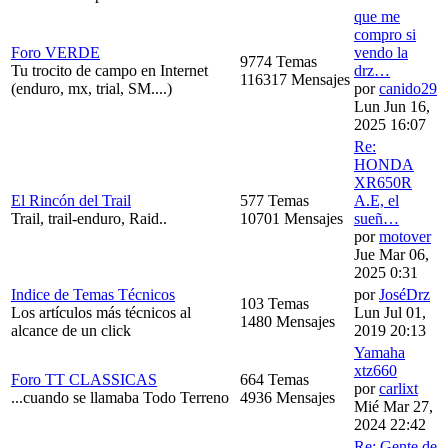
que me
compro si
Foro VERDE
vendo la
9774 Temas
Tu trocito de campo en Internet
drz…
116317 Mensajes
(enduro, mx, trial, SM....)
por
canido29
Lun Jun 16,
2025 16:07
Re:
HONDA
XR650R
El Rincón del Trail
577 Temas
A.E, el
Trail, trail-enduro, Raid..
10701 Mensajes
sueñ…
por
motover
Jue Mar 06,
2025 0:31
Indice de Temas Técnicos
por
JoséDrz
103 Temas
Los artículos más técnicos al
Lun Jul 01,
1480 Mensajes
alcance de un click
2019 20:13
Yamaha
xtz660
Foro TT CLASSICAS
664 Temas
por
carlixt
...cuando se llamaba Todo Terreno
4936 Mensajes
Mié Mar 27,
2024 22:42
Re: Gente de