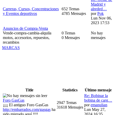
Madrid y
Carreras, Cursos, Concentraciones
652 Temas
alreded…
y Eventos deportivos
4785 Mensajes
por
Pok
Lun Nov 06,
2023 17:53
Anuncios de Compra-Venta
Vende-compra-cambia-alquila
0 Temas
No hay
motos, accesorios, repuestos,
0 Mensajes
mensajes
recambios
MARCAS
Title
Statistics
Último mensaje
Re: Bobinar la
Foro GasGas
bobina de carg…
2947 Temas
¡¡¡¡ El antiguo Foro GasGas
por
emanulian
31618 Mensajes
http://embarrados.com/gasgas
ha
Lun May 27,
sido migrado aquí !!!!
2024 16:35