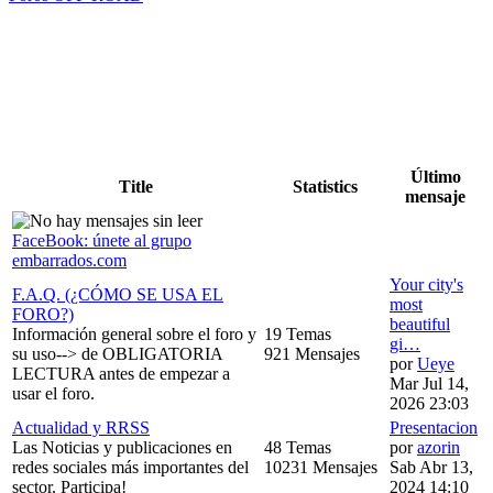
Último
Title
Statistics
mensaje
FaceBook: únete al grupo
embarrados.com
Your city's
F.A.Q. (¿CÓMO SE USA EL
most
FORO?)
beautiful
Información general sobre el foro y
19 Temas
gi…
su uso--> de OBLIGATORIA
921 Mensajes
por
Ueye
LECTURA antes de empezar a
Mar Jul 14,
usar el foro.
2026 23:03
Actualidad y RRSS
Presentacion
Las Noticias y publicaciones en
48 Temas
por
azorin
redes sociales más importantes del
10231 Mensajes
Sab Abr 13,
sector. Participa!
2024 14:10