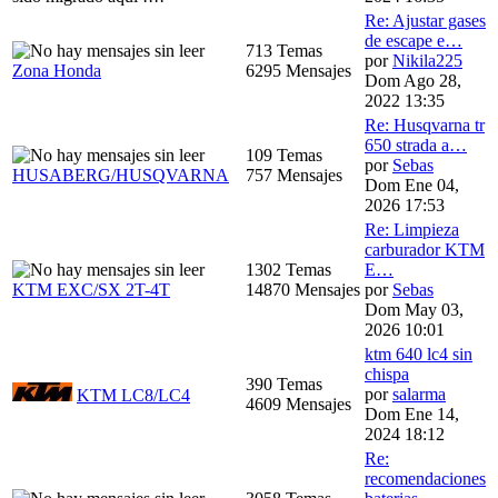
Re: Ajustar gases
de escape e…
713 Temas
por
Nikila225
Zona Honda
6295 Mensajes
Dom Ago 28,
2022 13:35
Re: Husqvarna tr
650 strada a…
109 Temas
por
Sebas
HUSABERG/HUSQVARNA
757 Mensajes
Dom Ene 04,
2026 17:53
Re: Limpieza
carburador KTM
1302 Temas
E…
KTM EXC/SX 2T-4T
14870 Mensajes
por
Sebas
Dom May 03,
2026 10:01
ktm 640 lc4 sin
chispa
390 Temas
por
salarma
KTM LC8/LC4
4609 Mensajes
Dom Ene 14,
2024 18:12
Re:
recomendaciones