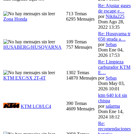
Re: Ajustar gases
de escape e…
713 Temas
por
Nikila225
Zona Honda
6295 Mensajes
Dom Ago 28,
2022 13:35
Re: Husqvarna tr
650 strada a…
109 Temas
por
Sebas
HUSABERG/HUSQVARNA
757 Mensajes
Dom Ene 04,
2026 17:53
Re: Limpieza
carburador KTM
1302 Temas
E…
KTM EXC/SX 2T-4T
14870 Mensajes
por
Sebas
Dom May 03,
2026 10:01
ktm 640 lc4 sin
chispa
390 Temas
por
salarma
KTM LC8/LC4
4609 Mensajes
Dom Ene 14,
2024 18:12
Re:
recomendaciones