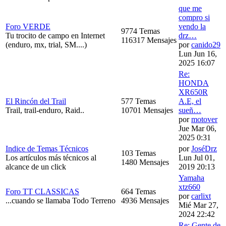
que me
compro si
Foro VERDE
vendo la
9774 Temas
Tu trocito de campo en Internet
drz…
116317 Mensajes
(enduro, mx, trial, SM....)
por
canido29
Lun Jun 16,
2025 16:07
Re:
HONDA
XR650R
El Rincón del Trail
577 Temas
A.E, el
Trail, trail-enduro, Raid..
10701 Mensajes
sueñ…
por
motover
Jue Mar 06,
2025 0:31
Indice de Temas Técnicos
por
JoséDrz
103 Temas
Los artículos más técnicos al
Lun Jul 01,
1480 Mensajes
alcance de un click
2019 20:13
Yamaha
xtz660
Foro TT CLASSICAS
664 Temas
por
carlixt
...cuando se llamaba Todo Terreno
4936 Mensajes
Mié Mar 27,
2024 22:42
Re: Gente de