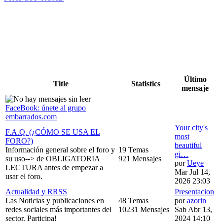
Último
Title
Statistics
mensaje
FaceBook: únete al grupo
embarrados.com
Your city's
F.A.Q. (¿CÓMO SE USA EL
most
FORO?)
beautiful
Información general sobre el foro y
19 Temas
gi…
su uso--> de OBLIGATORIA
921 Mensajes
por
Ueye
LECTURA antes de empezar a
Mar Jul 14,
usar el foro.
2026 23:03
Actualidad y RRSS
Presentacion
Las Noticias y publicaciones en
48 Temas
por
azorin
redes sociales más importantes del
10231 Mensajes
Sab Abr 13,
sector. Participa!
2024 14:10