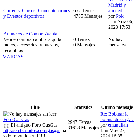
Madrid y
Carreras, Cursos, Concentraciones
652 Temas
alreded…
y Eventos deportivos
4785 Mensajes
por
Pok
Lun Nov 06,
2023 17:53
Anuncios de Compra-Venta
Vende-compra-cambia-alquila
0 Temas
No hay
motos, accesorios, repuestos,
0 Mensajes
mensajes
recambios
MARCAS
Title
Statistics
Último mensaje
Re: Bobinar la
Foro GasGas
bobina de carg…
2947 Temas
¡¡¡¡ El antiguo Foro GasGas
por
emanulian
31618 Mensajes
http://embarrados.com/gasgas
ha
Lun May 27,
sido migrado aquí !!!!
2024 16:35