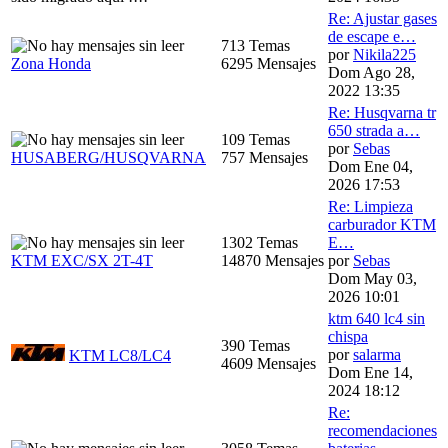
Re: Ajustar gases
de escape e…
713 Temas
por
Nikila225
Zona Honda
6295 Mensajes
Dom Ago 28,
2022 13:35
Re: Husqvarna tr
650 strada a…
109 Temas
por
Sebas
HUSABERG/HUSQVARNA
757 Mensajes
Dom Ene 04,
2026 17:53
Re: Limpieza
carburador KTM
1302 Temas
E…
KTM EXC/SX 2T-4T
14870 Mensajes
por
Sebas
Dom May 03,
2026 10:01
ktm 640 lc4 sin
chispa
390 Temas
por
salarma
KTM LC8/LC4
4609 Mensajes
Dom Ene 14,
2024 18:12
Re:
recomendaciones