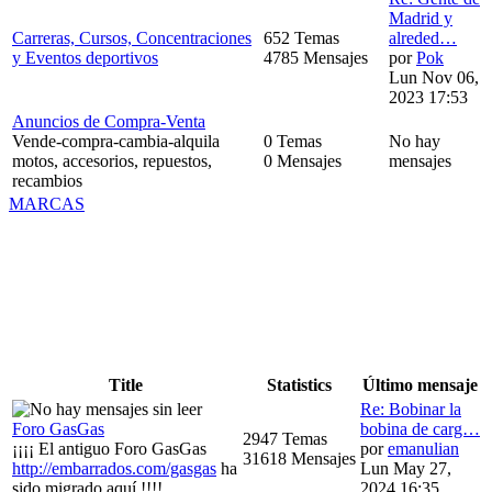
Madrid y
Carreras, Cursos, Concentraciones
652 Temas
alreded…
y Eventos deportivos
4785 Mensajes
por
Pok
Lun Nov 06,
2023 17:53
Anuncios de Compra-Venta
Vende-compra-cambia-alquila
0 Temas
No hay
motos, accesorios, repuestos,
0 Mensajes
mensajes
recambios
MARCAS
Title
Statistics
Último mensaje
Re: Bobinar la
Foro GasGas
bobina de carg…
2947 Temas
¡¡¡¡ El antiguo Foro GasGas
por
emanulian
31618 Mensajes
http://embarrados.com/gasgas
ha
Lun May 27,
sido migrado aquí !!!!
2024 16:35