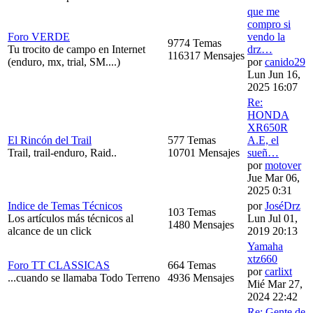
que me
compro si
Foro VERDE
vendo la
9774 Temas
Tu trocito de campo en Internet
drz…
116317 Mensajes
(enduro, mx, trial, SM....)
por
canido29
Lun Jun 16,
2025 16:07
Re:
HONDA
XR650R
El Rincón del Trail
577 Temas
A.E, el
Trail, trail-enduro, Raid..
10701 Mensajes
sueñ…
por
motover
Jue Mar 06,
2025 0:31
Indice de Temas Técnicos
por
JoséDrz
103 Temas
Los artículos más técnicos al
Lun Jul 01,
1480 Mensajes
alcance de un click
2019 20:13
Yamaha
xtz660
Foro TT CLASSICAS
664 Temas
por
carlixt
...cuando se llamaba Todo Terreno
4936 Mensajes
Mié Mar 27,
2024 22:42
Re: Gente de