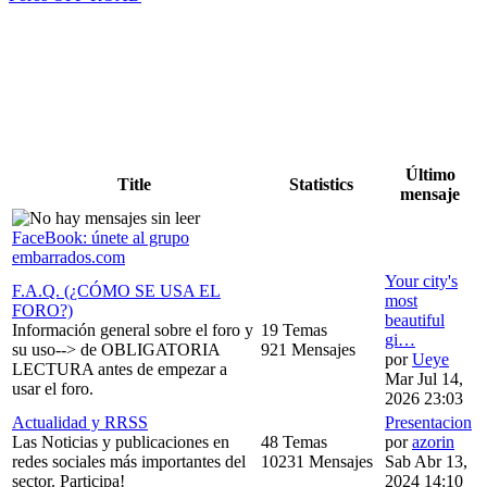
Último
Title
Statistics
mensaje
FaceBook: únete al grupo
embarrados.com
Your city's
F.A.Q. (¿CÓMO SE USA EL
most
FORO?)
beautiful
Información general sobre el foro y
19 Temas
gi…
su uso--> de OBLIGATORIA
921 Mensajes
por
Ueye
LECTURA antes de empezar a
Mar Jul 14,
usar el foro.
2026 23:03
Actualidad y RRSS
Presentacion
Las Noticias y publicaciones en
48 Temas
por
azorin
redes sociales más importantes del
10231 Mensajes
Sab Abr 13,
sector. Participa!
2024 14:10