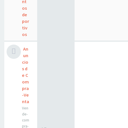
nt
os
de
por
tiv
os
An
un
cio
s d
e C
om
pra
-Ve
nta
Ven
de-
com
pra-