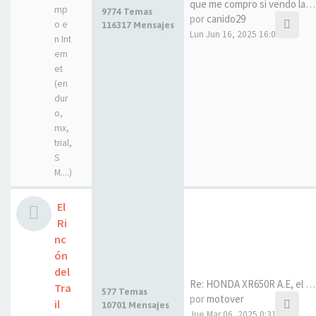
que me compro si vendo la drz…
mp
9774 Temas
por
canido29
o e
116317 Mensajes
Lun Jun 16, 2025 16:07
n Int
ern
et
(en
dur
o,
mx,
trial,
S
M....)
El
Ri
nc
ón
del
Re: HONDA XR650R A.E, el sueñ…
Tra
577 Temas
por
motover
il
10701 Mensajes
Jue Mar 06, 2025 0:31