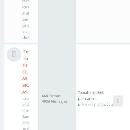
técn
icos
al al
can
ce d
e un
click
Fo
ro
TT
CL
AS
SIC
AS
Yamaha xtz660
664 Temas
por
carlixt
...cu
4936 Mensajes
and
Mié Mar 27, 2024 22:42
o se
llam
aba
Tod