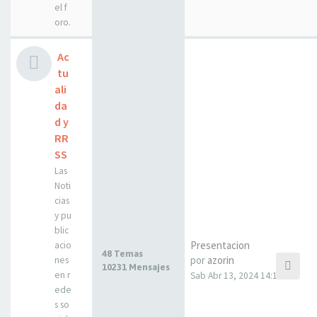
el f
oro.
Ac
tu
ali
da
d y
RR
SS
Las
Noti
cias
y pu
blic
Presentacion
acio
48 Temas
por
azorin
nes
10231 Mensajes
en r
Sab Abr 13, 2024 14:10
ede
s so