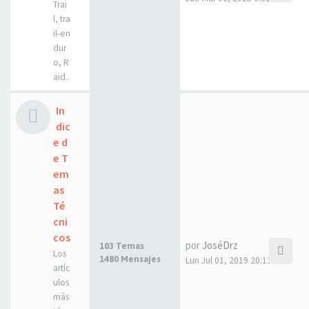
Trai
l, tra
il-en
dur
o, R
aid..
In
dic
e d
e T
em
as
Té
cni
cos
por
JoséDrz
103 Temas
Los
1480 Mensajes
Lun Jul 01, 2019 20:13
artíc
ulos
más