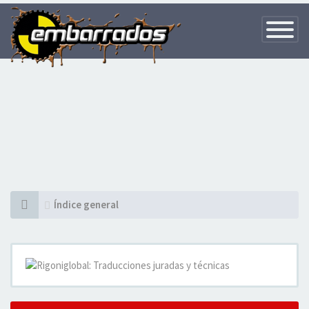
Toggle
Navigatio
Índice general