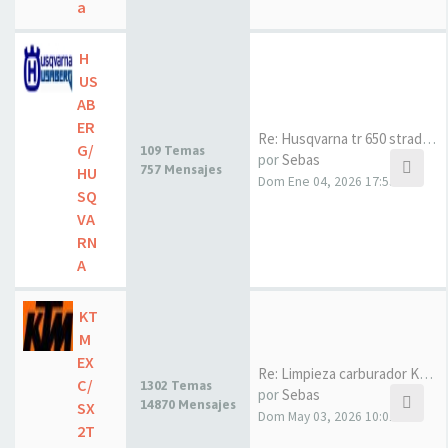
a
H
US
AB
ER
Re: Husqvarna tr 650 strada a…
G/
109 Temas
por
Sebas
757 Mensajes
HU
Dom Ene 04, 2026 17:53
SQ
VA
RN
A
KT
M
EX
Re: Limpieza carburador KTM E…
C/
1302 Temas
por
Sebas
14870 Mensajes
SX
Dom May 03, 2026 10:01
2T