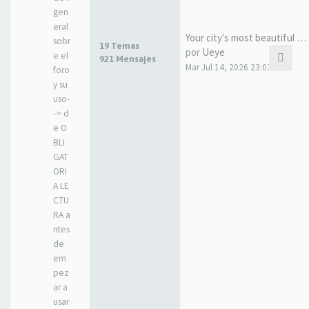
gen
eral
Your city's most beautiful gi…
sobr
19 Temas
por
Ueye
e el
921 Mensajes
Mar Jul 14, 2026 23:03
foro
y su
uso-
-> d
e O
BLI
GAT
ORI
A LE
CTU
RA a
ntes
de
em
pez
ar a
usar