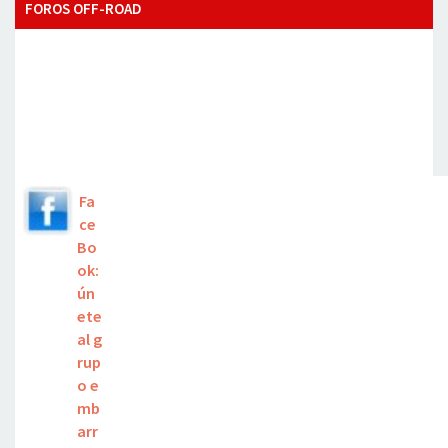
FOROS OFF-ROAD
Fa
ce
Bo
ok:
ún
ete
al g
rup
o e
mb
arr