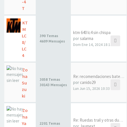
-4
T
KT
M
ktm 640 lc4 sin chispa
LC
390 Temas
por
salarma
4609 Mensajes
8/
Dom Ene 14, 2024 18:12
LC
4
Zo
na
Re: recomendaciones baterias …
3058 Temas
por
canido29
Su
30143 Mensajes
Lun Jun 15, 2026 10:33
zu
ki
Zo
na
Re: Ruedas trail y otras dudas
Ya
2201 Temas
por
Jaumext