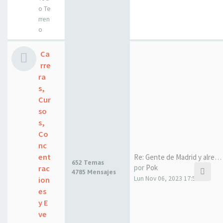
o Te
rren
o
Ca
rre
ra
s,
Cur
so
s,
Co
nc
ent
Re: Gente de Madrid y alreded…
652 Temas
por
Pok
rac
4785 Mensajes
Lun Nov 06, 2023 17:53
ion
es
y E
ve