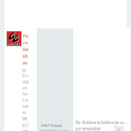
Fo
ro
Ga
sG
as
¡¡¡¡
El a
ntig
uo
For
o G
asG
as
htt
Re: Bobinar la bobina de carg…
p://
2947 Temas
por
emanulian
em