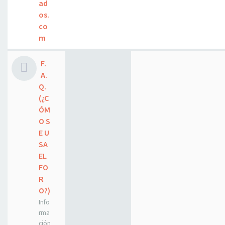
ad
os.
co
m
F.
A.
Q.
(¿C
ÓM
O S
E U
SA
EL
FO
R
O?)
Info
rma
ción