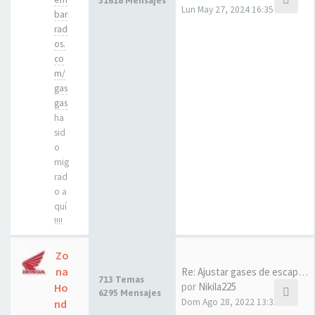
31618 Mensajes
Lun May 27, 2024 16:35
bar
rad
os.
co
m/
gas
gas
ha
sid
o
mig
rad
o a
quí
!!!!
Zo
na
Re: Ajustar gases de escape e…
713 Temas
por
Nikila225
Ho
6295 Mensajes
Dom Ago 28, 2022 13:35
nd