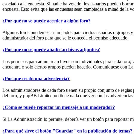
asociado a la encuesta. Si nadie ha votado, los usuarios pueden borra
encuesta. Esto evita que las encuestas sean cambiadas a mitad de la vo
¿Por qué no se puede acceder a algún foro?
Algunos foros pueden estar limitados para ciertos usuarios o grupos y 
administrador del foro para que se le conceda el permiso adecuado.
¿Por qué no se puede añadir archivos adjuntos?
Los permisos para adjuntar archivos son individuales para cada foro,
encuentra o solo ciertos grupos pueden hacerlo. Comuníquese con La 
¿Por qué recibí una advertencia?
Los administradores de cada foro tienen su propio conjunto de reglas 
del foro, y phpBB Limited no tiene nada que ver con las advertencias
¿Cómo se puede reportar un mensaje a un moderador?
Si La Administración lo permite, debería ver un botón para reportar men
¿Para qué sirve el botón "Guardar" en la publicación de temas?