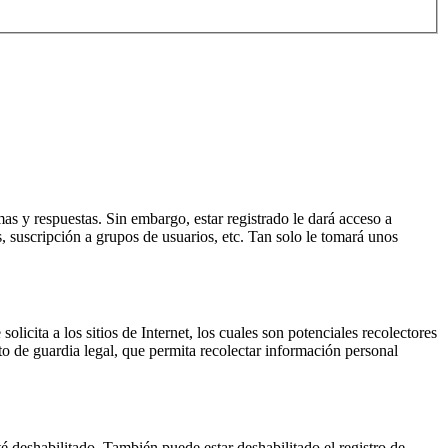
as y respuestas. Sin embargo, estar registrado le dará acceso a
, suscripción a grupos de usuarios, etc. Tan solo le tomará unos
ita a los sitios de Internet, los cuales son potenciales recolectores
to de guardia legal, que permita recolectar información personal
é deshabilitado. También puede estar deshabilitado el registro de