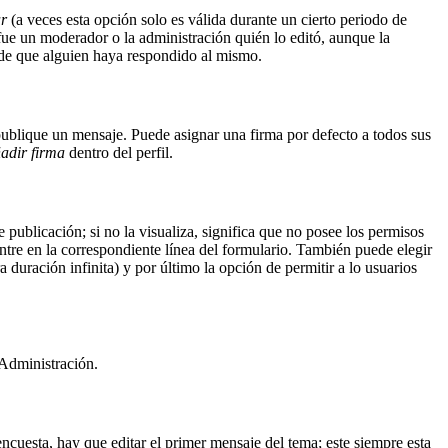
ar
(a veces esta opción solo es válida durante un cierto periodo de
fue un moderador o la administración quién lo editó, aunque la
s de que alguien haya respondido al mismo.
blique un mensaje. Puede asignar una firma por defecto a todos sus
adir firma
dentro del perfil.
publicación; si no la visualiza, significa que no posee los permisos
tre en la correspondiente línea del formulario. También puede elegir
 duración infinita) y por último la opción de permitir a lo usuarios
 Administración.
ncuesta, hay que editar el primer mensaje del tema; este siempre esta