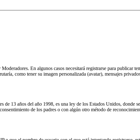
 Moderadores. En algunos casos necesitará registrarse para publicar tem
rutaría, como tener su imagen personalizada (avatar), mensajes privados
13 años del año 1998, es una ley de los Estados Unidos, donde se solic
el consentimiento de los padres o con algún otro método de reconocimien
P o que el nombre de usuario con el que está intentando registrarse, est