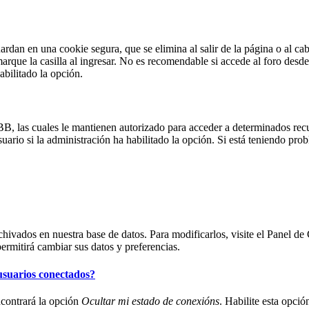
ardan en una cookie segura, que se elimina al salir de la página o al c
rque la casilla al ingresar. No es recomendable si accede al foro desde
habilitado la opción.
pBB, las cuales le mantienen autorizado para acceder a determinados rec
uario si la administración ha habilitado la opción. Si está teniendo prob
rchivados en nuestra base de datos. Para modificarlos, visite el Panel d
permitirá cambiar sus datos y preferencias.
usuarios conectados?
ncontrará la opción
Ocultar mi estado de conexións
. Habilite esta opci