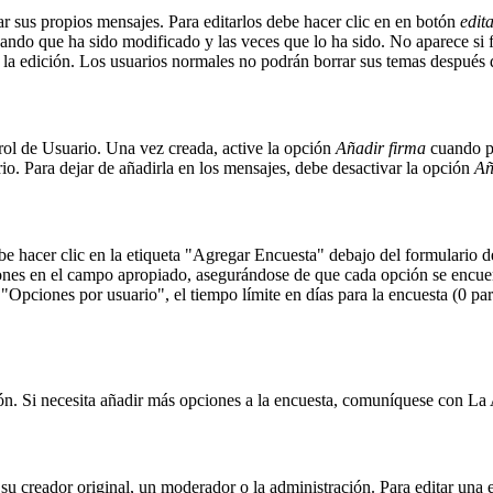
r sus propios mensajes. Para editarlos debe hacer clic en en botón
edit
cando que ha sido modificado y las veces que lo ha sido. No aparece si 
de la edición. Los usuarios normales no podrán borrar sus temas despué
rol de Usuario. Una vez creada, active la opción
Añadir firma
cuando pu
io. Para dejar de añadirla en los mensajes, debe desactivar la opción
Añ
 hacer clic en la etiqueta "Agregar Encuesta" debajo del formulario de 
iones en el campo apropiado, asegurándose de que cada opción se encuen
Opciones por usuario", el tiempo límite en días para la encuesta (0 para
ción. Si necesita añadir más opciones a la encuesta, comuníquese con La
u creador original, un moderador o la administración. Para editar una e