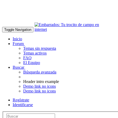
Toggle Navigation
Inicio
Forum
Temas sin respuesta
Temas activos
FAQ
El Equipo
Buscar
Búsqueda avanzada
Header intro example
Demo link no icons
Demo link no icons
Regístrate
Identificarse