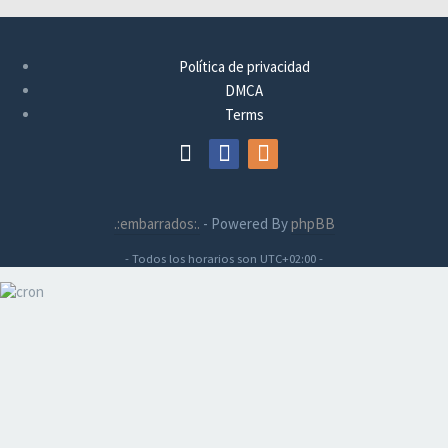
Política de privacidad
DMCA
Terms
.:embarrados:.
- Powered By
phpBB
- Todos los horarios son
UTC+02:00
-