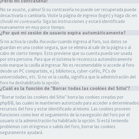
¡Perdí mi contraseña!
No se asuste, ¡calma! Si su contraseña no puede ser recuperada puede
desactivarla o cambiarla. Visite la página de ingreso (login) y haga clic en
Olvidé mi contraseña
. Siga las instrucciones y estará identificado
nuevamente en muy poco tiempo.
¿Por qué mi sesión de usuario expira automáticamente?
Si no activa la casilla
Recordar
cuando ingresa al foro, sus datos se
guardan en una cookie segura, que se elimina al salir de la página o al
cabo de cierto tiempo. Esto previene que su cuenta pueda ser usada
por otra persona. Para que el sistema le reconozca automáticamente
solo marque la casilla al ingresar. No es recomendable si accede al foro
desde un PC compartido, e.j. biblioteca, cyber-cafés, PCs de
universidades, etc. Si no ve la casilla, significa que la administración del
foro ha deshabilitado la opción.
¿Cuál es la función de "Borrar todas las cookies del Sitio"?
"Borrar todas las cookies del Sitio" borra las cookies creadas por
phpBB, las cuales le mantienen autorizado para acceder a determinados
recursos del foro y estar identificado al mismo. Las cookies proveen
funciones como leer el seguimiento de la navegación del foro por el
usuario si la administración ha habilitado la opción. Si está teniendo
problemas con el ingreso o salida del foro, borrar las cookies
seguramente ayudará.