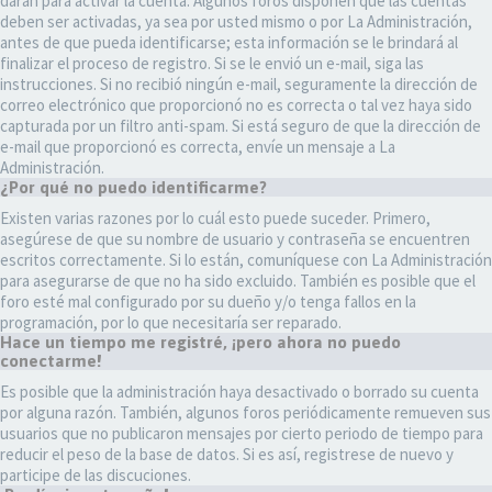
darán para activar la cuenta. Algunos foros disponen que las cuentas
deben ser activadas, ya sea por usted mismo o por La Administración,
antes de que pueda identificarse; esta información se le brindará al
finalizar el proceso de registro. Si se le envió un e-mail, siga las
instrucciones. Si no recibió ningún e-mail, seguramente la dirección de
correo electrónico que proporcionó no es correcta o tal vez haya sido
capturada por un filtro anti-spam. Si está seguro de que la dirección de
e-mail que proporcionó es correcta, envíe un mensaje a La
Administración.
¿Por qué no puedo identificarme?
Existen varias razones por lo cuál esto puede suceder. Primero,
asegúrese de que su nombre de usuario y contraseña se encuentren
escritos correctamente. Si lo están, comuníquese con La Administración
para asegurarse de que no ha sido excluido. También es posible que el
foro esté mal configurado por su dueño y/o tenga fallos en la
programación, por lo que necesitaría ser reparado.
Hace un tiempo me registré, ¡pero ahora no puedo
conectarme!
Es posible que la administración haya desactivado o borrado su cuenta
por alguna razón. También, algunos foros periódicamente remueven sus
usuarios que no publicaron mensajes por cierto periodo de tiempo para
reducir el peso de la base de datos. Si es así, registrese de nuevo y
participe de las discuciones.