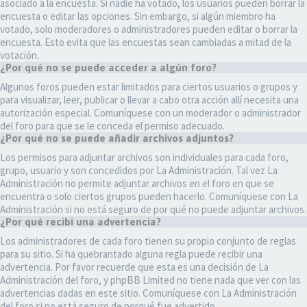
asociado a la encuesta. Si nadie ha votado, los usuarios pueden borrar la
encuesta o editar las opciones. Sin embargo, si algún miembro ha
votado, solo moderadores o administradores pueden editar o borrar la
encuesta. Esto evita que las encuestas sean cambiadas a mitad de la
votación.
¿Por qué no se puede acceder a algún foro?
Algunos foros pueden estar limitados para ciertos usuarios o grupos y
para visualizar, leer, publicar o llevar a cabo otra acción allí necesita una
autorización especial. Comuníquese con un moderador o administrador
del foro para que se le conceda el permiso adecuado.
¿Por qué no se puede añadir archivos adjuntos?
Los permisos para adjuntar archivos son individuales para cada foro,
grupo, usuario y son concedidos por La Administración. Tal vez La
Administración no permite adjuntar archivos en el foro en que se
encuentra o solo ciertos grupos pueden hacerlo. Comuníquese con La
Administración si no está seguro de por qué no puede adjuntar archivos.
¿Por qué recibí una advertencia?
Los administradores de cada foro tienen su propio conjunto de reglas
para su sitio. Si ha quebrantado alguna regla puede recibir una
advertencia. Por favor recuerde que esta es una decisión de La
Administración del foro, y phpBB Limited no tiene nada que ver con las
advertencias dadas en este sitio. Comuníquese con La Administración
del foro si no está seguro de porqué fue advertido.