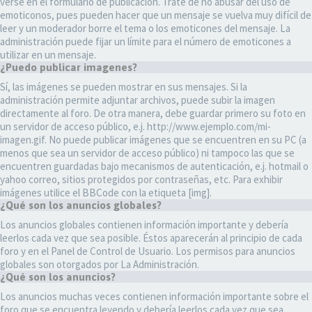
verse en el formulario de publicación. Trate de no abusar del uso de
emoticonos, pues pueden hacer que un mensaje se vuelva muy difícil de
leer y un moderador borre el tema o los emoticones del mensaje. La
administración puede fijar un límite para el número de emoticones a
utilizar en un mensaje.
¿Puedo publicar imagenes?
Sí, las imágenes se pueden mostrar en sus mensajes. Si la
administración permite adjuntar archivos, puede subir la imagen
directamente al foro. De otra manera, debe guardar primero su foto en
un servidor de acceso público, e.j. http://www.ejemplo.com/mi-
imagen.gif. No puede publicar imágenes que se encuentren en su PC (a
menos que sea un servidor de acceso público) ni tampoco las que se
encuentren guardadas bajo mecanismos de autenticación, e.j. hotmail o
yahoo correo, sitios protegidos por contraseñas, etc. Para exhibir
imágenes utilice el BBCode con la etiqueta [img].
¿Qué son los anuncios globales?
Los anuncios globales contienen información importante y debería
leerlos cada vez que sea posible. Éstos aparecerán al principio de cada
foro y en el Panel de Control de Usuario. Los permisos para anuncios
globales son otorgados por La Administración.
¿Qué son los anuncios?
Los anuncios muchas veces contienen información importante sobre el
foro que se encuentra leyendo y debería leerlos cada vez que sea