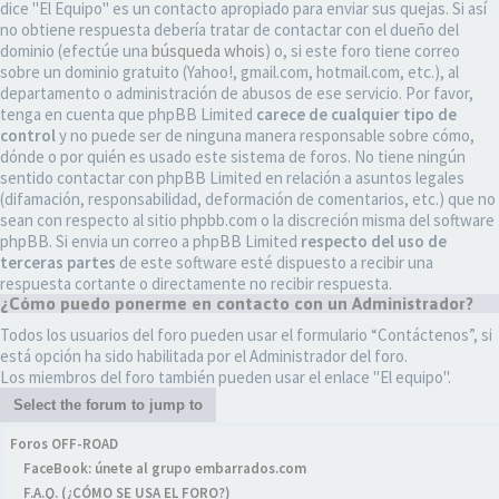
dice "El Equipo" es un contacto apropiado para enviar sus quejas. Si así
no obtiene respuesta debería tratar de contactar con el dueño del
dominio (efectúe una
búsqueda whois
) o, si este foro tiene correo
sobre un dominio gratuito (Yahoo!, gmail.com, hotmail.com, etc.), al
departamento o administración de abusos de ese servicio. Por favor,
tenga en cuenta que phpBB Limited
carece de cualquier tipo de
control
y no puede ser de ninguna manera responsable sobre cómo,
dónde o por quién es usado este sistema de foros. No tiene ningún
sentido contactar con phpBB Limited en relación a asuntos legales
(difamación, responsabilidad, deformación de comentarios, etc.) que no
sean con respecto al sitio phpbb.com o la discreción misma del software
phpBB. Si envia un correo a phpBB Limited
respecto del uso de
terceras partes
de este software esté dispuesto a recibir una
respuesta cortante o directamente no recibir respuesta.
¿Cómo puedo ponerme en contacto con un Administrador?
Todos los usuarios del foro pueden usar el formulario “Contáctenos”, si
está opción ha sido habilitada por el Administrador del foro.
Los miembros del foro también pueden usar el enlace "El equipo".
Select the forum to jump to
Foros OFF-ROAD
FaceBook: únete al grupo embarrados.com
F.A.Q. (¿CÓMO SE USA EL FORO?)