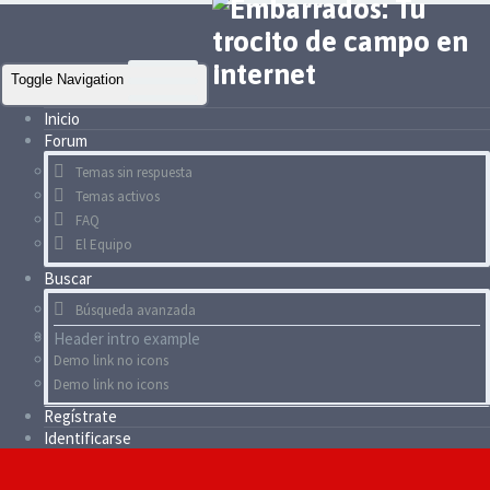
Toggle Navigation
Inicio
Forum
Temas sin respuesta
Temas activos
FAQ
El Equipo
Buscar
Búsqueda avanzada
Header intro example
Demo link no icons
Demo link no icons
Regístrate
Identificarse