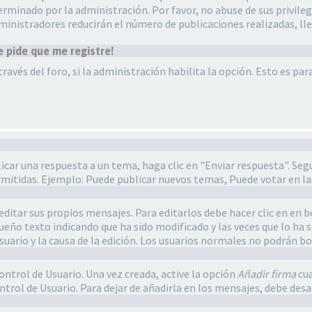
minado por la administración. Por favor, no abuse de sus privileg
dministradores reducirán el número de publicaciones realizadas, l
e pide que me registre!
ravés del foro, si la administración habilita la opción. Esto es pa
icar una respuesta a un tema, haga clic en "Enviar respuesta". Se
rmitidas. Ejemplo: Puede publicar nuevos temas, Puede votar en la
ditar sus propios mensajes. Para editarlos debe hacer clic en en 
eño texto indicando que ha sido modificado y las veces que lo ha s
usuario y la causa de la edición. Los usuarios normales no podrán 
ontrol de Usuario. Una vez creada, active la opción
Añadir firma
cua
ntrol de Usuario. Para dejar de añadirla en los mensajes, debe desa