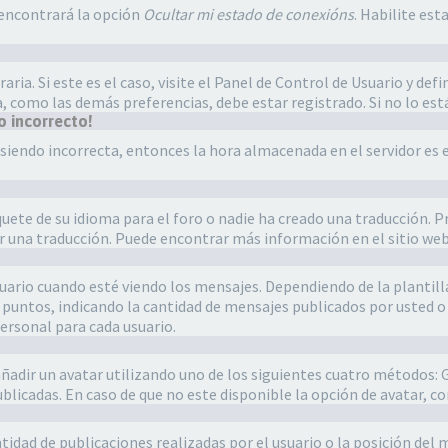
 encontrará la opción
Ocultar mi estado de conexións
. Habilite es
ia. Si este es el caso, visite el Panel de Control de Usuario y defin
a, como las demás preferencias, debe estar registrado. Si no lo e
o incorrecto!
ue siendo incorrecta, entonces la hora almacenada en el servidor e
uete de su idioma para el foro o nadie ha creado una traducción. P
cer una traducción. Puede encontrar más información en el sitio we
io cuando esté viendo los mensajes. Dependiendo de la plantilla q
o puntos, indicando la cantidad de mensajes publicados por usted 
ersonal para cada usuario.
añadir un avatar utilizando uno de los siguientes cuatro métodos: 
ublicadas. En caso de que no este disponible la opción de avatar, 
idad de publicaciones realizadas por el usuario o la posición del 