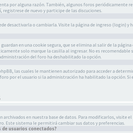
cuenta por alguna razón. También, algunos foros periódicamente r
, registrese de nuevo y participe de las discuciones.
e desactivarla o cambiarla. Visite la página de ingreso (login) y h
 guardan en una cookie segura, que se elimina al salir de la página
camente solo marque la casilla al ingresar. No es recomendable si 
la administración del foro ha deshabilitado la opción.
 phpBB, las cuales le mantienen autorizado para acceder a determin
ro por el usuario si la administración ha habilitado la opción. Si 
S
án archivados en nuestra base de datos. Para modificarlos, visite e
ro. Este sistema le permitirá cambiar sus datos y preferencias.
s de usuarios conectados?