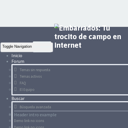
Toggle Navigation
Inicio
Forum
Temas sin respuesta
Temas activos
FAQ
El Equipo
Buscar
Búsqueda avanzada
Header intro example
Demo link no icons
Demo link no icons