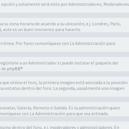
ta opción y solamente será visto por Administradores, Moderadores
a su zona horaria de acuerdo a su ubicación, e.j. Londres, París,
stá, este es un buen momento para hacerlo.
s errónea. Por favor comuníquese con La Administración para
regúntele a un Administrador si puede instalar el paquete del
b de
phpBB
®
ue utilice el foro, la primera imagen está asociada a la posición
o su estatus dentro del foro. La segunda, usualmente una imagen
Gravatar, Galería, Remoto o Subida. Es la administración quien
comuníquese con La Administración para que sea activada.
mismo dentro del foro, e.j. moderadores y administradores. En