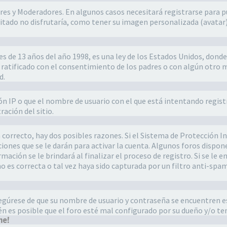
res y Moderadores. En algunos casos necesitará registrarse para p
itado no disfrutaría, como tener su imagen personalizada (avatar),
e 13 años del año 1998, es una ley de los Estados Unidos, donde se
 y ratificado con el consentimiento de los padres o con algún otr
d.
ión IP o que el nombre de usuario con el que está intentando regis
ación del sitio.
 correcto, hay dos posibles razones. Si el Sistema de Protección In
iones que se le darán para activar la cuenta. Algunos foros dispon
ación se le brindará al finalizar el proceso de registro. Si se le en
es correcta o tal vez haya sido capturada por un filtro anti-spam.
asegúrese de que su nombre de usuario y contraseña se encuentren 
n es posible que el foro esté mal configurado por su dueño y/o ten
me!