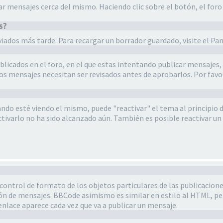
r mensajes cerca del mismo. Haciendo clic sobre el botón, el foro l
s?
ados más tarde. Para recargar un borrador guardado, visite el Pan
ublicados en el foro, en el que estas intentando publicar mensajes
yos mensajes necesitan ser revisados antes de aprobarlos. Por fa
ndo esté viendo el mismo, puede "reactivar" el tema al principio de
tivarlo no ha sido alcanzado aún. También es posible reactivar un
ntrol de formato de los objetos particulares de las publicaciones
ón de mensajes. BBCode asimismo es similar en estilo al HTML, per
enlace aparece cada vez que va a publicar un mensaje.