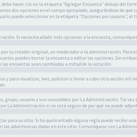
ebe hacer clic en la etiqueta "Agregar Encuesta" debajo del formula
 menos dos opciones en el campo apropiado, asegurándose de que ca
rio puede seleccionar en la etiqueta "Opciones por usuario", el ti
stración. Si necesita añadir más opciones a la encuesta, comuníque
or su creador original, un moderador o la administración. Para ed
 usuarios pueden borrar la encuesta o editar las opciones. Sin em
e las encuestas sean cambiadas a mitad de la votación.
s y para visualizar, leer, publicar o llevar a cabo otra acción al
do.
ro, grupo, usuario y son concedidos por La Administración. Tal vez
on La Administración si no está seguro de por qué no puede adjunt
as para su sitio. Si ha quebrantado alguna regla puede recibir una 
n las advertencias dadas en este sitio. Comuníquese con La Adminis