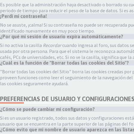
Es posible que la administración haya desactivado o borrado su 
periodo de tiempo para reducir el peso de la base de datos. Si es así
¡Perdí mi contraseña!
No se asuste, ¡calma! Si su contraseña no puede ser recuperada pued
identificado nuevamente en muy poco tiempo.
¿Por qué mi sesión de usuario expira automáticamente?
Si no activa la casilla
Recordar
cuando ingresa al foro, sus datos se
usada por otra persona. Para que el sistema le reconozca automáti
cafés, PCs de universidades, etc. Si no ve la casilla, significa que 
¿Cuál es la función de "Borrar todas las cookies del Sitio"?
"Borrar todas las cookies del Sitio" borra las cookies creadas por
proveen funciones como leer el seguimiento de la navegación del fo
las cookies seguramente ayudará.
PREFERENCIAS DE USUARIO Y CONFIGURACIONE
¿Cómo se puede cambiar mi configuración?
Si es un usuario registrado, todos sus datos y configuraciones est
usuario que se encuentra en la parte superior de las páginas del fo
¿Cómo evito que mi nombre de usuario aparezca en las lista